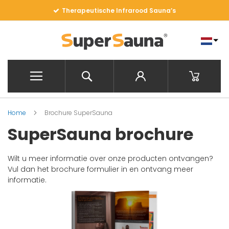
Ga
Therapeutische Infrarood Sauna’s
naar
de
inhoud
Search
Winkelwa
Home
Brochure SuperSauna
SuperSauna brochure
Wilt u meer informatie over onze producten ontvangen?
Vul dan het brochure formulier in en ontvang meer
informatie.