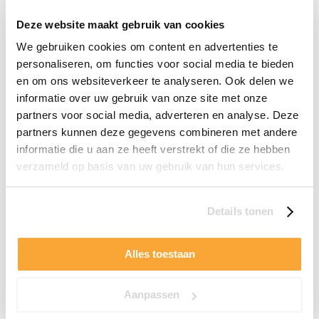
Buitensauna Red Cedar
Deze website maakt gebruik van cookies
Buitensauna Accessoires
We gebruiken cookies om content en advertenties te
personaliseren, om functies voor social media te bieden
SPA & HOTTUB
en om ons websiteverkeer te analyseren. Ook delen we
Snel Leverbaar
informatie over uw gebruik van onze site met onze
partners voor social media, adverteren en analyse. Deze
IJsbad
partners kunnen deze gegevens combineren met andere
Houtgestookte Hottub
informatie die u aan ze heeft verstrekt of die ze hebben
Opblaasbare Spa
verzameld op basis van uw gebruik van hun services.
Elektrische Hottub
Hybride Hottub
Details tonen
Interne Kachel
Externe Kachel
Alles toestaan
Hottub Accessoires
Aanpassen
BUITENKEUKEN