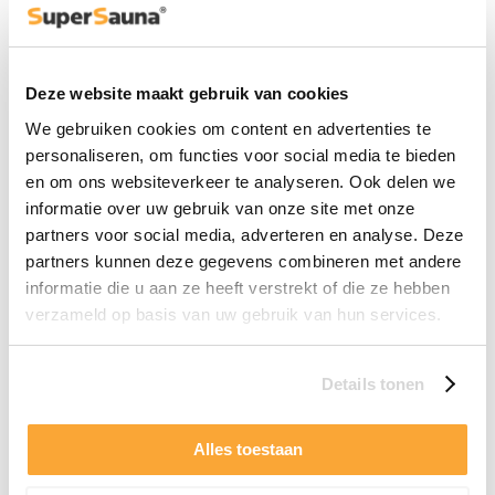
Buitensauna 2 Persoons
Kleine Buitensauna
Deze website maakt gebruik van cookies
Buitensauna Houtgestookt
We gebruiken cookies om content en advertenties te
Buitensauna Red Cedar
personaliseren, om functies voor social media te bieden
Buitensauna Accessoires
en om ons websiteverkeer te analyseren. Ook delen we
informatie over uw gebruik van onze site met onze
SPA & HOTTUB
partners voor social media, adverteren en analyse. Deze
Snel Leverbaar
partners kunnen deze gegevens combineren met andere
informatie die u aan ze heeft verstrekt of die ze hebben
IJsbad
verzameld op basis van uw gebruik van hun services.
Houtgestookte Hottub
Opblaasbare Spa
Details tonen
Elektrische Hottub
Hybride Hottub
Alles toestaan
Interne Kachel