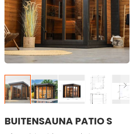
BUITENSAUNA PATIO S
Ga
naar
het