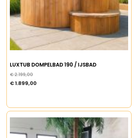
LUXTUB DOMPELBAD 190 / IJSBAD
€ 2.199,00
Special
€ 1.899,00
Price