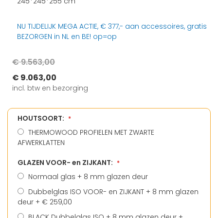
245*245*255 cm
NU TIJDELIJK MEGA ACTIE, € 377,- aan accessoires, gratis
BEZORGEN in NL en BE! op=op
Special
€ 9.563,00
Price
€ 9.063,00
incl. btw en bezorging
HOUTSOORT:
THERMOWOOD PROFIELEN MET ZWARTE
AFWERKLATTEN
GLAZEN VOOR- en ZIJKANT:
Normaal glas + 8 mm glazen deur
Dubbelglas ISO VOOR- en ZIJKANT + 8 mm glazen
deur
+
€ 259,00
BLACK Dubbelglas ISO + 8 mm glazen deur
+