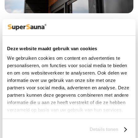
LEVERING & MONTAGE
Aan de buitenkant is elke Patio relaxroom afgewerkt met
zwarte daksingels rondom, wat de sauna een strakke en
Deze website maakt gebruik van cookies
herkenbare look geeft. Aan de binnenkant zorgt het
We gebruiken cookies om content en advertenties te
premium alder houten interieur voor een warme en
personaliseren, om functies voor social media te bieden
luxueuze saunabeleving.
en om ons websiteverkeer te analyseren. Ook delen we
ONDERHOUD
informatie over uw gebruik van onze site met onze
partners voor social media, adverteren en analyse. Deze
Aan de buitenkant is elke Patio relaxroom afgewerkt met
partners kunnen deze gegevens combineren met andere
zwarte daksingels rondom, wat de sauna een strakke en
informatie die u aan ze heeft verstrekt of die ze hebben
herkenbare look geeft. Aan de binnenkant zorgt het
verzameld op basis van uw gebruik van hun services.
premium alder houten interieur voor een warme en
luxueuze saunabeleving.
Details tonen
MAAK KENNIS MET SUPERSAUNA
®