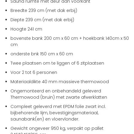
Sauna ruimte met deur aan voorkant
begin
van
Breedte 239 cm (met dak erbij)
de
Diepte 239 cm (met dak erbij)
afbeeldingen-
gallerij
Hoogte 241 cm
bovenste bank 200 cm x 60 cm + hoekbank 140cm x 50
cm
onderste bnk 150 cm x 60 cm
Twee plaatsen om te liggen of 6 zitplaatsen
Voor 2 tot 6 personen
Materiaaldikte 40 mm massieve thermowood
Ongemonteerd en onbehandeld geleverd
Thermowood (bruin) met zwarte afwerklatten
Compleet geleverd met EPDM folie zwart incl.
bijbehorende lijm, bevestigingsmateriaal,
saunabank(en) en vloervlonder.
Gewicht ongeveer 950 kg, verpakt op pallet