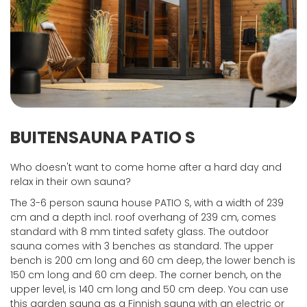
BUITENSAUNA PATIO S
Who doesn't want to come home after a hard day and
relax in their own sauna?
The 3-6 person sauna house PATIO S, with a width of 239
cm and a depth incl. roof overhang of 239 cm, comes
standard with 8 mm tinted safety glass. The outdoor
sauna comes with 3 benches as standard. The upper
bench is 200 cm long and 60 cm deep, the lower bench is
150 cm long and 60 cm deep. The corner bench, on the
upper level, is 140 cm long and 50 cm deep. You can use
this garden sauna as a Finnish sauna with an electric or