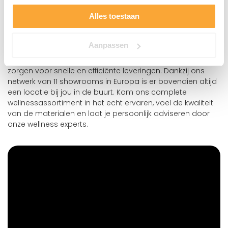
Alles toestaan
Supersauna staat al meer dan 20 jaar voor kwaliteit,
vakmanschap en innovatie op het gebied van sauna’s.
Met een eigen saunafabriek in Polen houden we de
Aanpassen
volledige controle over de productie en kwaliteit, waarna
we vanuit ons distributiecentrum in het hart van Europa
zorgen voor snelle en efficiënte leveringen. Dankzij ons
netwerk van 11 showrooms in Europa is er bovendien altijd
een locatie bij jou in de buurt. Kom ons complete
wellnessassortiment in het echt ervaren, voel de kwaliteit
van de materialen en laat je persoonlijk adviseren door
onze wellness experts.