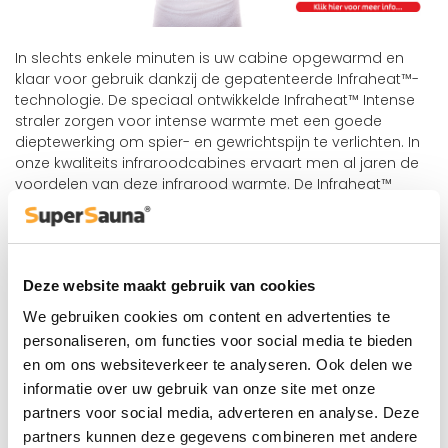
In slechts enkele minuten is uw cabine opgewarmd en
klaar voor gebruik dankzij de gepatenteerde Infraheat™-
technologie. De speciaal ontwikkelde Infraheat™ Intense
straler zorgen voor intense warmte met een goede
dieptewerking om spier- en gewrichtspijn te verlichten. In
onze kwaliteits infraroodcabines ervaart men al jaren de
voordelen van deze infrarood warmte. De Infraheat™
Intense straler is een lange golf straler (IR-C) met
overgang naar middengolf (IR-B). Ervaar het heerlijke
intensieve diepte-effect en voel je herboren na elke
infraroodsessie! Deze cabine wordt aangevuld met twee
Deze website maakt gebruik van cookies
carbon stralers, die voor heerlijke, milde infrarood warmte
op de schouders en nek zorgen. Door onze combinatie
We gebruiken cookies om content en advertenties te
van de verschillende infraroodstralers heeft deze cabine
personaliseren, om functies voor social media te bieden
een verlichtende werking bij spier- en gewrichtspijn,
en om ons websiteverkeer te analyseren. Ook delen we
reumatische en artritische klachten en ook fibromyalgie.
informatie over uw gebruik van onze site met onze
partners voor social media, adverteren en analyse. Deze
Houtkeuze SuperSauna®
partners kunnen deze gegevens combineren met andere