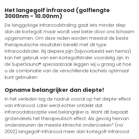
Het langegolf infrarood (golflengte
3000nm - 10.00nm)
De langgolvige infraroodstraling gaat iets minder diep
dan de kortegolf, maar wordt veel beter door ons lichaam
opgenomen. Om deze reden worden meestal de beste
therapeutische resultaten bereikt met dit type
infraroodstraler. Bij diepere pijn (bijvoorbeeld een hernia)
kan het gebruik van een kortegolfstraler voordelig zijn. In
de SuperSauna® speciaalzaak leggen wij u graag uit hoe
u de combinatie van de verschillende kachels optimaal
kunt gebruiken.
Opname belangrijker dan diepte!
In het verleden lag de nadruk vooral op het diepte-effect
van infrarood. Later werd echter ontdekt dat
infraroodabsorptie veel belangrijker is. Want dit bepaalt
grotendeels het therapeutisch effect. Als gevolg hiervan
ondersteunen de meeste klinische onderzoeken* (na
2002) langegolf-infrarood meer dan kortegolf-infrarood.