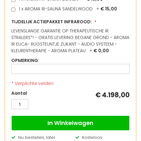
1 x AROMA IR-SAUNA SANDELWOOD
+
€ 15,00
TIJDELIJK ACTIEPAKKET INFRAROOD:
LEVENSLANGE GARANTIE OP THERAPEUTISCHE IR
STRALERS*! - GRATIS LEVERING BEGANE GROND - AROMA
IR EUCA- RUGSTEUNTJE ZIJKANT - AUDIO SYSTEEM -
KLEURENTHERAPIE - AROMA PLATEAU
+
€ 0,00
OPMERKING:
* Verplichte velden
COMBINATIE
Op
Aantal
€ 4.198,00
SAUNA
voorraad
6
VALERO
DUO
In Winkelwagen
PRO
Nu bestellen, later
Kosteloos