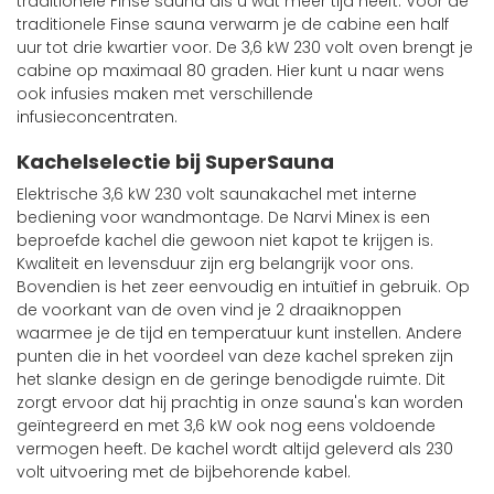
traditionele Finse sauna als u wat meer tijd heeft. Voor de
traditionele Finse sauna verwarm je de cabine een half
uur tot drie kwartier voor. De 3,6 kW 230 volt oven brengt je
cabine op maximaal 80 graden. Hier kunt u naar wens
ook infusies maken met verschillende
infusieconcentraten.
Kachelselectie bij SuperSauna
Elektrische 3,6 kW 230 volt saunakachel met interne
bediening voor wandmontage. De Narvi Minex is een
beproefde kachel die gewoon niet kapot te krijgen is.
Kwaliteit en levensduur zijn erg belangrijk voor ons.
Bovendien is het zeer eenvoudig en intuïtief in gebruik. Op
de voorkant van de oven vind je 2 draaiknoppen
waarmee je de tijd en temperatuur kunt instellen. Andere
punten die in het voordeel van deze kachel spreken zijn
het slanke design en de geringe benodigde ruimte. Dit
zorgt ervoor dat hij prachtig in onze sauna's kan worden
geïntegreerd en met 3,6 kW ook nog eens voldoende
vermogen heeft. De kachel wordt altijd geleverd als 230
volt uitvoering met de bijbehorende kabel.