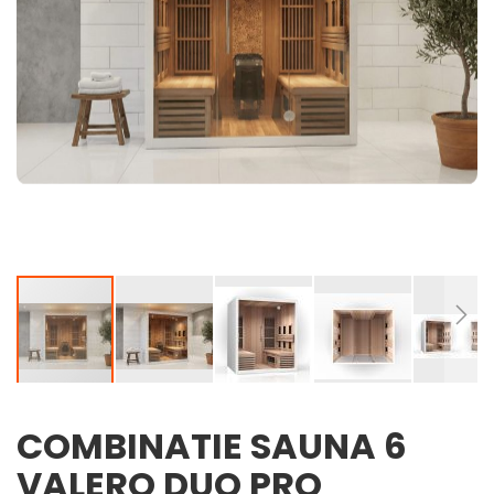
COMBINATIE SAUNA 6
Ga
naar
VALERO DUO PRO
het