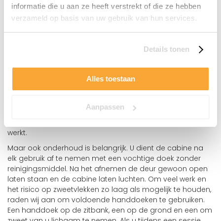
informatie die u aan ze heeft verstrekt of die ze hebben
Bij de meeste modellen kunt u kiezen uit twee
verzameld op basis van uw gebruik van hun services.
verschillende houtsoorten: hemlock of canadese red
cedar (meerprijs). Voordat het hout definitief wordt
verwerkt, worden beide soorten gedroogd in speciale
Details tonen
droogovens. Door dit proces wordt vochte uit het hout
verwijderd, wat belangrijk is zodat het hout daarna niet
gaat "werken". Een ander groot voordeel van deze twee
Alles toestaan
houtsoorten is dat ze bijna knoest- en splintervrij zijn. Dit
maakt deze houtsoorten extreem duurzaam en een
aankoop voor het leven. De Canadese Red Cedar heeft
Aanpassen
nog een bijzondere eigenschap. Deze houtsoort heeft een
antibacteriële olie, dat schimmel en bacteriedodend
werkt.
Maar ook onderhoud is belangrijk. U dient de cabine na
elk gebruik af te nemen met een vochtige doek zonder
reinigingsmiddel. Na het afnemen de deur gewoon open
laten staan ​​en de cabine laten luchten. Om veel werk en
het risico op zweetvlekken zo laag als mogelijk te houden,
raden wij aan om voldoende handdoeken te gebruiken.
Een handdoek op de zitbank, een op de grond en een om
zweet van u lichaam te nemen. Als u tijdens een sessie