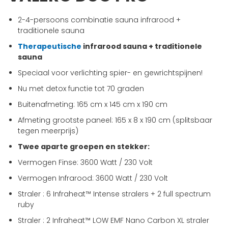
begin
van
2-4-persoons combinatie sauna infrarood +
de
traditionele sauna
afbeeldingen-
Therapeutische
infrarood sauna + traditionele
gallerij
sauna
Speciaal voor verlichting spier- en
gewrichtspijnen!
Nu met detox functie tot 70 graden
Buitenafmeting: 165 cm x 145 cm x 190 cm
Afmeting grootste paneel: 165 x 8 x 190 cm (splitsbaar
tegen meerprijs)
Twee aparte groepen en stekker:
Vermogen Finse: 3600 Watt / 230 Volt
Vermogen Infrarood: 3600 Watt / 230 Volt
Straler : 6 Infraheat™ Intense stralers + 2 full spectrum
ruby
Straler : 2 Infraheat™ LOW EMF Nano Carbon XL straler