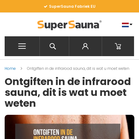
Ga
SuperSauna Fabriek EU
naar
de
inhoud
Search
Winkelwa
Home
Ontgiften in de infrarood sauna, dit is wat u moet weten
Ontgiften in de infrarood
sauna, dit is wat u moet
weten