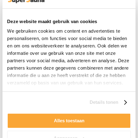
sessie in de infraroodsauna
. Na een intensieve training
kan infraroodwarmte helpen om spierpijn te verminderen
en de stofwisseling te stimuleren. De combinatie van
Deze website maakt gebruik van cookies
transpireren en verhoogde doorbloeding zorgt voor een
extra effectieve detox.
We gebruiken cookies om content en advertenties te
personaliseren, om functies voor social media te bieden
Wat doet detox met je lichaam?
en om ons websiteverkeer te analyseren. Ook delen we
informatie over uw gebruik van onze site met onze
Een detox met infrarood sauna is een natuurlijke en
partners voor social media, adverteren en analyse. Deze
effectieve manier om het lichaam te ondersteunen bij het
partners kunnen deze gegevens combineren met andere
verwijderen van toxische stoffen. Door regelmatig te
informatie die u aan ze heeft verstrekt of die ze hebben
zweten, voldoende te drinken en rust te nemen in een
warme cabine, helpt u uw lever, nieren, huid en
verzameld op basis van uw gebruik van hun services.
bloedbaten bij het natuurlijke schoonmaakproces. Het
proces van ontgiften van je lichaam kan leiden tot meer
energie, verbeterde weerstand en een helderder gevoel in
Details tonen
lichaam en geest. Of u nu last heeft van vermoeidheid,
stress of een opstapeling van afvalstoffen, een goed
Alles toestaan
uitgevoerde infrarood detox kan wonderen doen voor uw
energie gezondheid en weerstand.