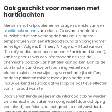
Ook geschikt voor mensen met
hartklachten
Mensen met hartproblemen verdragen de hitte van een
traditionele sauna
vaak slecht. Ze ervaren hoofdpijn,
duizeligheid of een verhoogde hartslag. De lagere
temperaturen van een infrarood sauna zijn aangenamer
en veiliger. Volgens Dr. Sherry A. Rogers, MD (auteur van
“Detoxify or die, the superior sauna – Far Infrared Sauna”),
kan het gebruik van een infraroodcabine zelfs de
chemische oorzaak van hartfalen aanpakken. Dankzij de
combinatie van diepe ontspanning, verbeterde
bloedcirculatie en verwijdering van schadelijke stoffen,
hadden patiënten minder medicijnen nodig. Een
indrukwekkend resultaat dat wijst op de positieve effecten
van infrarood warmte.
Door verschillende sessies in de infrarood cabine werden
de chemische oorzaken van congestief (door ophoping
van bloed) hartfalen voor het grootste deel verwijderd,
waardoor de symptomen omgekeerd werden en