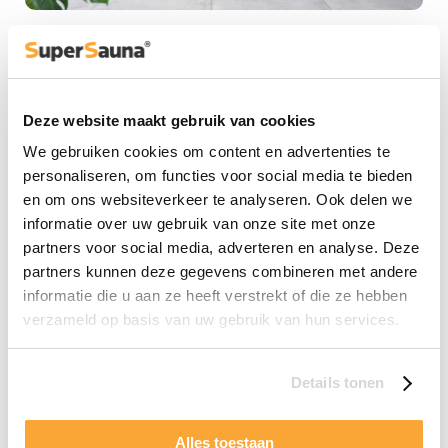
Gun jezelf een GrillNest
buitenkeuken
Deze website maakt gebruik van cookies
Meer informatie over de buiten keukens van GrillNest,
download de brochure
We gebruiken cookies om content en advertenties te
Brochure downloaden
personaliseren, om functies voor social media te bieden
en om ons websiteverkeer te analyseren. Ook delen we
informatie over uw gebruik van onze site met onze
partners voor social media, adverteren en analyse. Deze
partners kunnen deze gegevens combineren met andere
informatie die u aan ze heeft verstrekt of die ze hebben
verzameld op basis van uw gebruik van hun services.
Details tonen
Alles toestaan