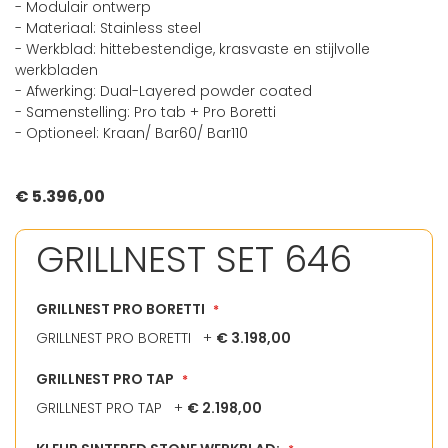
- Modulair ontwerp
van
- Materiaal: Stainless steel
de
- Werkblad: hittebestendige, krasvaste en stijlvolle
afbeeldingen-
werkbladen
gallerij
- Afwerking: Dual-Layered powder coated
- Samenstelling: Pro tab + Pro Boretti
- Optioneel: Kraan/ Bar60/ Bar110
€ 5.396,00
GRILLNEST SET 646
GRILLNEST PRO BORETTI
GRILLNEST PRO BORETTI
+
€ 3.198,00
GRILLNEST PRO TAP
GRILLNEST PRO TAP
+
€ 2.198,00