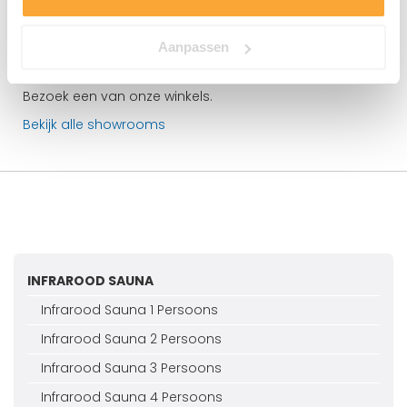
Bezoek een showroom
Aanpassen
Wilt u een GrillNest buitenkeuken in het echt zien?
Bezoek een van onze winkels.
Bekijk alle showrooms
INFRAROOD SAUNA
Infrarood Sauna 1 Persoons
Infrarood Sauna 2 Persoons
Infrarood Sauna 3 Persoons
Infrarood Sauna 4 Persoons