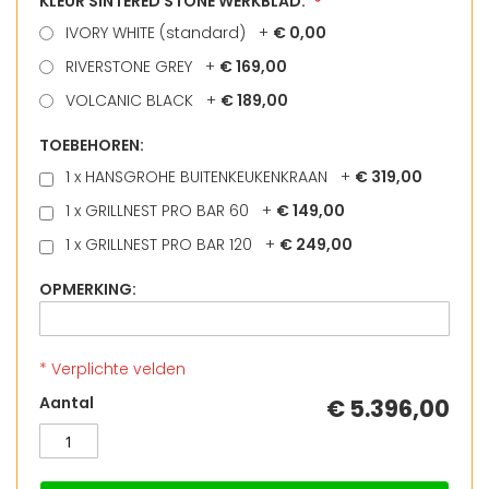
KLEUR SINTERED STONE WERKBLAD:
IVORY WHITE (standard)
+
€ 0,00
RIVERSTONE GREY
+
€ 169,00
VOLCANIC BLACK
+
€ 189,00
TOEBEHOREN:
1 x HANSGROHE BUITENKEUKENKRAAN
+
€ 319,00
1 x GRILLNEST PRO BAR 60
+
€ 149,00
1 x GRILLNEST PRO BAR 120
+
€ 249,00
OPMERKING:
* Verplichte velden
GRILLNEST
Op
Aantal
€ 5.396,00
SET
voorraad
646